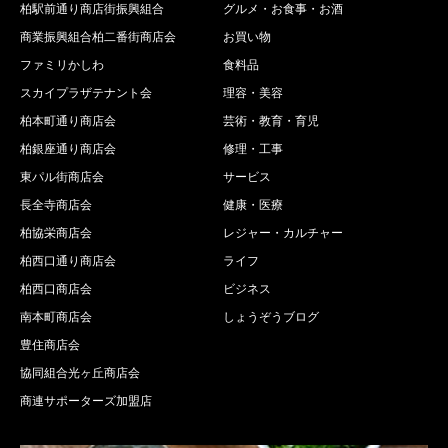
柏駅前通り商店街振興組合
グルメ・お食事・お酒
商業振興組合柏二番街商店会
お買い物
ファミリかしわ
食料品
スカイプラザテナント会
理容・美容
柏本町通り商店会
芸術・教育・育児
柏銀座通り商店会
修理・工事
東パル街商店会
サービス
長全寺商店会
健康・医療
柏協栄商店会
レジャー・カルチャー
柏西口通り商店会
ライフ
柏西口商店会
ビジネス
南本町商店会
しょうぞうブログ
豊住商店会
協同組合光ヶ丘商店会
商連サポーターズ加盟店