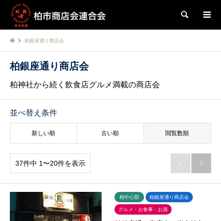
検索
柏銀座通り商店会
柏銀座通り商店会
柏神社から続く飲食店グルメ満載の商店会
並べ替え条件
新しい順
古い順
閲覧数順
37件中 1〜20件を表示


柏中心部
柏銀座通り商店会
グルメ・お食事・お酒