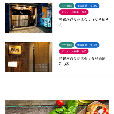
柏中心部
柏銀座通り商店会
グルメ・お食事・お酒
柏銀座通り商店会：うなぎ植き
ん
柏中心部
柏銀座通り商店会
グルメ・お食事・お酒
柏銀座通り商店会：食鮮酒房
和み家
37件中 1〜20件を表示

