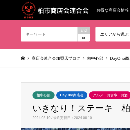
お得な商店会情報
and
エリアから選ぶ
or
商店会連合会加盟店ブログ
柏中心部
DayOne
柏中心部
DayOne商店会
グルメ・お食事・お酒
いきなり！ステーキ 
2024.08.10 / 最終更新日：2024.08.10