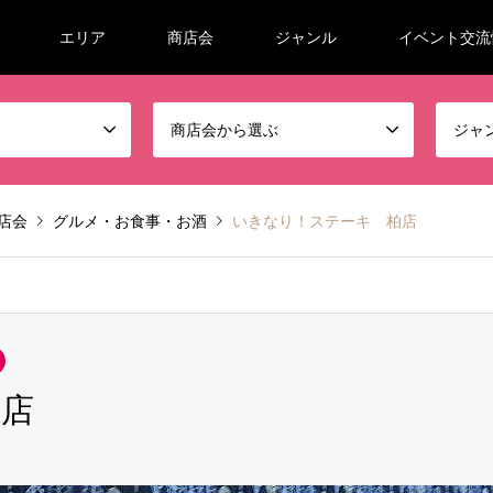
エリア
商店会
ジャンル
イベント交流
商店会から選ぶ
ジャ
商店会
グルメ・お食事・お酒
いきなり！ステーキ 柏店
柏店