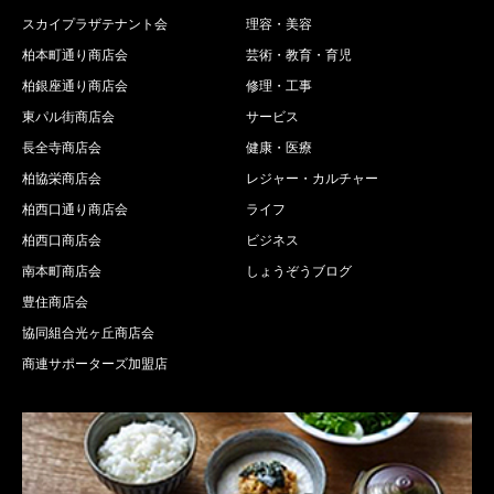
スカイプラザテナント会
理容・美容
柏本町通り商店会
芸術・教育・育児
柏銀座通り商店会
修理・工事
東パル街商店会
サービス
長全寺商店会
健康・医療
柏協栄商店会
レジャー・カルチャー
柏西口通り商店会
ライフ
柏西口商店会
ビジネス
南本町商店会
しょうぞうブログ
豊住商店会
協同組合光ヶ丘商店会
商連サポーターズ加盟店