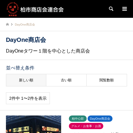
検索
DayOne商店会
DayOne商店会
DayOneタワー１階を中心とした商店会
並べ替え条件
新しい順
古い順
閲覧数順
2件中 1〜2件を表示
柏中心部
DayOne商店会
グルメ・お食事・お酒