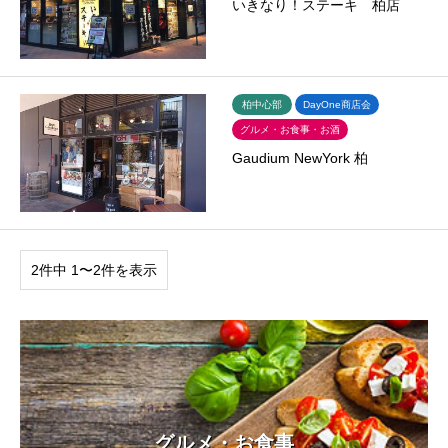
いきなり！ステーキ 柏店
柏中心部
DayOne商店会
グルメ・お食事・お酒
Gaudium NewYork 柏
2件中 1〜2件を表示
グルメ・お食事