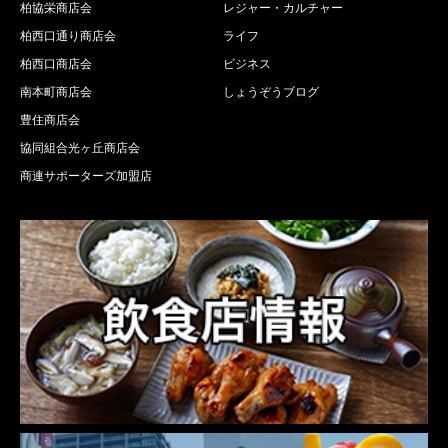
柏協栄商店会
レジャー・カルチャー
柏西口通り商店会
ライフ
柏西口商店会
ビジネス
南本町商店会
しょうぞうブログ
豊住商店会
協同組合光ヶ丘商店会
商連サポーターズ加盟店