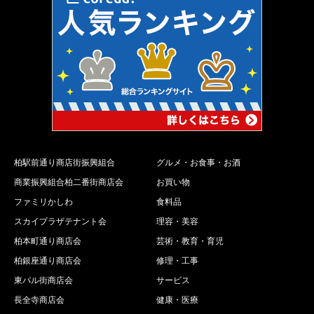
柏駅前通り商店街振興組合
グルメ・お食事・お酒
商業振興組合柏二番街商店会
お買い物
ファミリかしわ
食料品
スカイプラザテナント会
理容・美容
柏本町通り商店会
芸術・教育・育児
柏銀座通り商店会
修理・工事
東パル街商店会
サービス
長全寺商店会
健康・医療