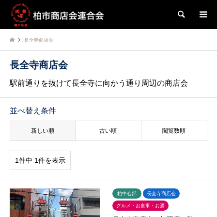
検索
長全寺商店会
長全寺商店会
駅前通りを抜けて長全寺に向かう通り周辺の商店会
並べ替え条件
新しい順
古い順
閲覧数順
1件中 1件を表示
柏中心部
長全寺商店会
グルメ・お食事・お酒