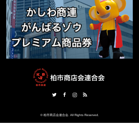
Twitter
Facebook
Instagram
RSS
©
柏市商店会連合会
. All Rights Reserved.