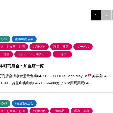
1
2
中心部
南本町商店会
ルメ・お食事・お酒
お買い物
理容・美容
サービス
康・医療
レジャー・カルチャー
ライフ
本町商店会：加盟店一覧
商店会清水食堂飲食業04-7166-0890Cut Shop May Be
美容室04-
6-1541一身堂印房印判04-7163-6400カワシマ薬局薬局04-…
中心部
柏西口商店会
ルメ・お食事・お酒
お買い物
食料品
理容・美容