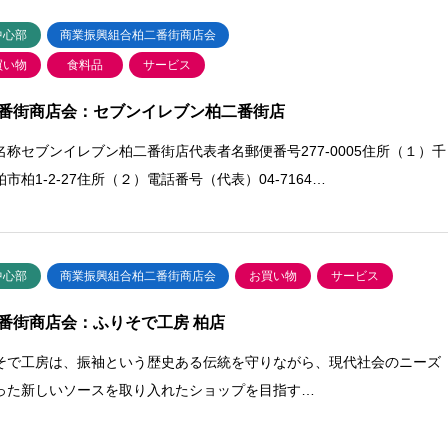
中心部
商業振興組合柏二番街商店会
買い物
食料品
サービス
番街商店会：セブンイレブン柏二番街店
名称セブンイレブン柏二番街店代表者名郵便番号277-0005住所（１）千
市柏1-2-27住所（２）電話番号（代表）04-7164…
中心部
商業振興組合柏二番街商店会
お買い物
サービス
番街商店会：ふりそで工房 柏店
そで工房は、振袖という歴史ある伝統を守りながら、現代社会のニーズ
った新しいソースを取り入れたショップを目指す…