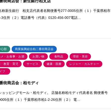
番街商店会：新生銀行柏支店
名称新生銀行 柏支店代表者名郵便番号277-0005住所（１）千葉県柏市
4-3住所（２）電話番号（代表）0120-456-007電話…
中心部
商業振興組合柏二番街商店会
ルメ・お食事・お酒
お買い物
食料品
理容・美容
術・教育・育児
サービス
健康・医療
レジャー・カルチャー
イフ
番街商店会：柏モディ
ショッピングモール・柏モディ。 店舗名称柏モディ代表者名 郵便番号
-0005住所（１）千葉県柏市柏1-2-26住所（２） 電…