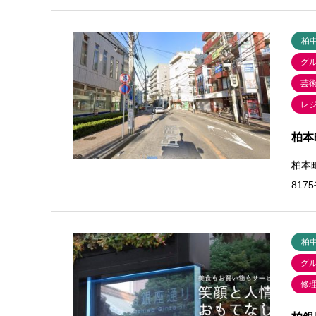
柏
グ
芸
レ
柏本
柏本町
817
柏
グ
修