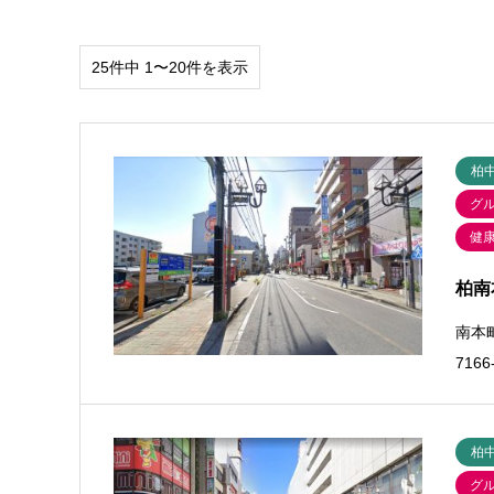
25件中 1〜20件を表示
柏
グ
健
柏南
南本町
716
柏
グ