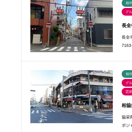
柏
グ
長全
長全寺
716
柏
グ
芸
柏協
協栄商
ポジャ