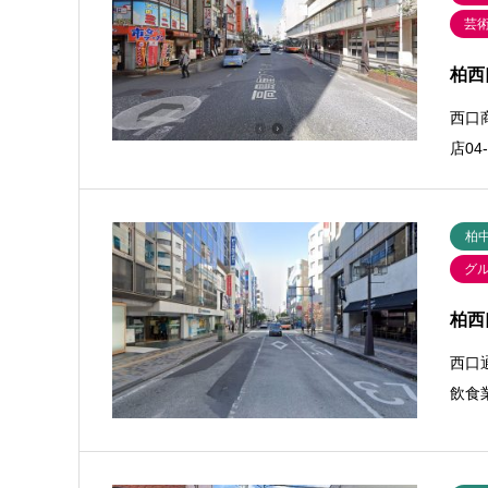
芸
柏西
西口
店04-
柏
グ
柏西
西口
飲食業 