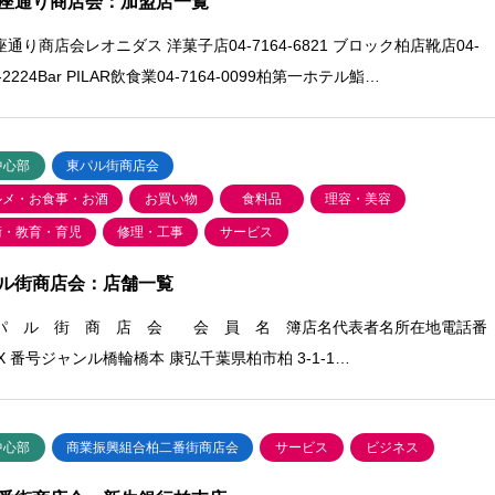
座通り商店会：加盟店一覧
通り商店会レオニダス 洋菓子店04-7164-6821 ブロック柏店靴店04-
0-2224Bar PILAR飲食業04-7164-0099柏第一ホテル鮨…
中心部
東パル街商店会
ルメ・お食事・お酒
お買い物
食料品
理容・美容
術・教育・育児
修理・工事
サービス
ル街商店会：店舗一覧
パ ル 街 商 店 会 会 員 名 簿店名代表者名所在地電話番
X 番号ジャンル橋輪橋本 康弘千葉県柏市柏 3-1-1…
中心部
商業振興組合柏二番街商店会
サービス
ビジネス