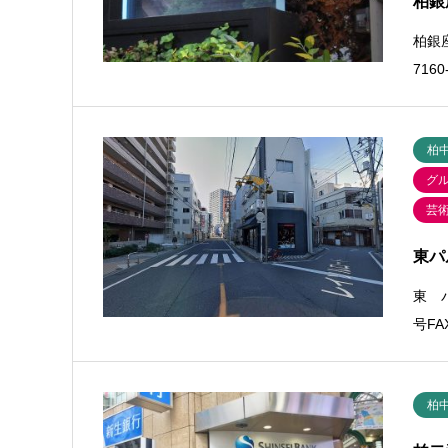
柏銀
柏銀座
716
柏
グ
芸
東パ
東 
号FA
柏