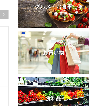
グルメ・お食事

お買い物
食料品