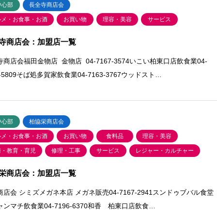
中心部
長全寺商店会
ルメ・お食事・お酒
お買い物
理容・美容
サービス
寺商店会：加盟店一覧
商店会福田金物店 金物店 04-7167-3574いこい柏東口店飲食業04-
3-5809そば処多賀家飲食業04-7163-3767ウッドスト…
中心部
柏協栄商店会
ルメ・お食事・お酒
お買い物
食料品
理容・美容
術・教育・育児
修理・工事
サービス
レジャー・カルチャー
栄商店会：加盟店一覧
店会 シミズメガネ本店 メガネ販売04-7167-2941スンドゥブバル食堂
ンマチ飲食業04-7196-6370和香 柏東口店飲食…