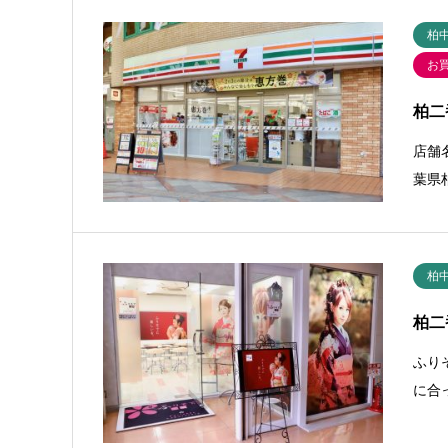
柏
お
柏二
店舗
葉県柏
柏
柏二
ふり
に合