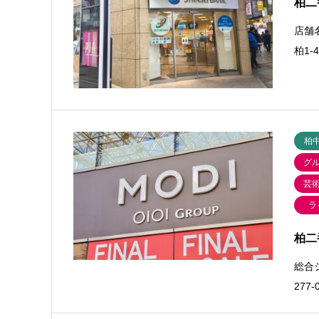
柏二
店舗
柏1-
柏
グ
芸
ラ
柏二
総合
277