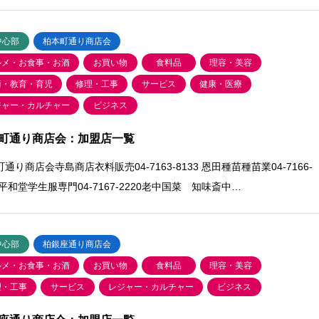
中心部
柏本町通り商店会
ルメ・お食事・お酒
お買い物
食料品
理容・美容
術・教育・育児
修理・工事
サービス
健康・医療
ジャー・カルチャー
ビジネス
町通り商店会：加盟店一覧
通り商店会寺島商店衣料販売04-7163-8133 恩田種苗種苗業04-7166-
5平和堂学生服専門04-7167-2220老中国菜 知味斎中…
中心部
柏銀座通り商店会
ルメ・お食事・お酒
お買い物
食料品
理容・美容
理・工事
サービス
レジャー・カルチャー
ビジネス