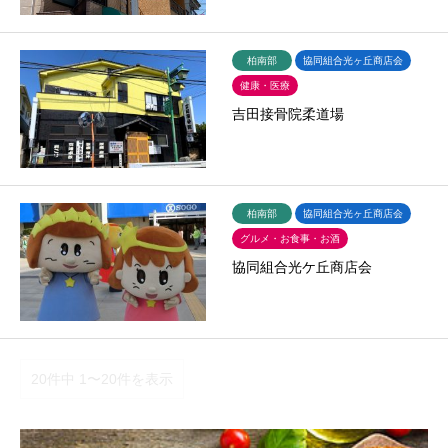
柏南部
協同組合光ヶ丘商店会
健康・医療
吉田接骨院柔道場
柏南部
協同組合光ヶ丘商店会
グルメ・お食事・お酒
協同組合光ケ丘商店会
20件中 1〜20件を表示