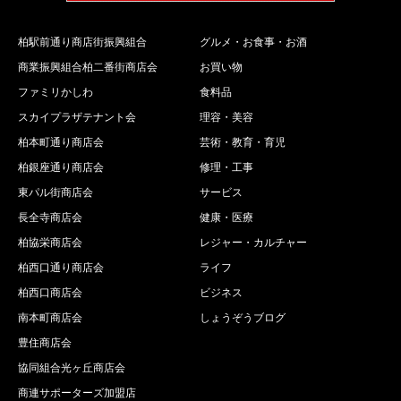
柏駅前通り商店街振興組合
グルメ・お食事・お酒
商業振興組合柏二番街商店会
お買い物
ファミリかしわ
食料品
スカイプラザテナント会
理容・美容
柏本町通り商店会
芸術・教育・育児
柏銀座通り商店会
修理・工事
東パル街商店会
サービス
長全寺商店会
健康・医療
柏協栄商店会
レジャー・カルチャー
柏西口通り商店会
ライフ
柏西口商店会
ビジネス
南本町商店会
しょうぞうブログ
豊住商店会
協同組合光ヶ丘商店会
商連サポーターズ加盟店