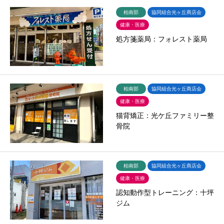
柏南部
協同組合光ヶ丘商店会
健康・医療
処方箋薬局：フォレスト薬局
柏南部
協同組合光ヶ丘商店会
健康・医療
猫背矯正：光ケ丘ファミリー整
骨院
柏南部
協同組合光ヶ丘商店会
健康・医療
認知動作型トレーニング：十坪
ジム