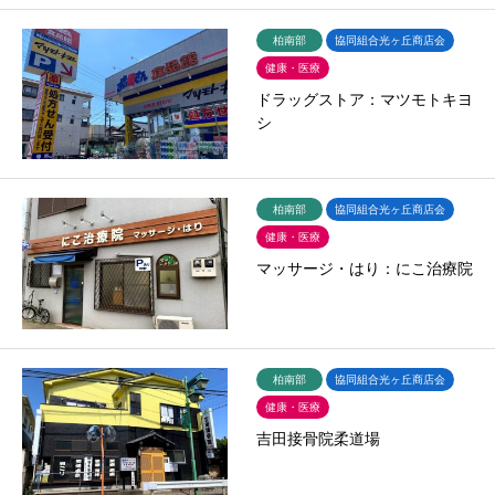
柏南部
協同組合光ヶ丘商店会
健康・医療
ドラッグストア：マツモトキヨ
シ
柏南部
協同組合光ヶ丘商店会
健康・医療
マッサージ・はり：にこ治療院
柏南部
協同組合光ヶ丘商店会
健康・医療
吉田接骨院柔道場