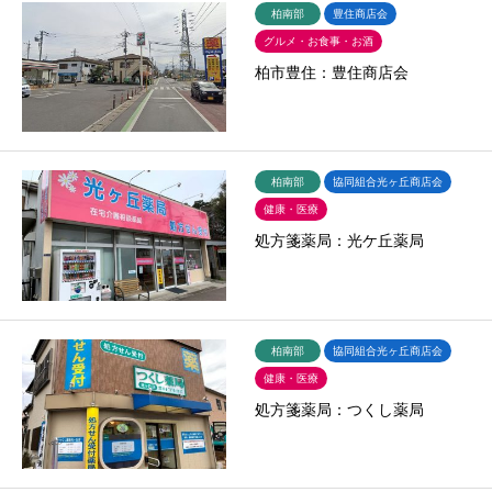
柏南部
豊住商店会
グルメ・お食事・お酒
柏市豊住：豊住商店会
柏南部
協同組合光ヶ丘商店会
健康・医療
処方箋薬局：光ケ丘薬局
柏南部
協同組合光ヶ丘商店会
健康・医療
処方箋薬局：つくし薬局