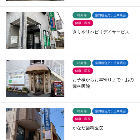
柏南部
協同組合光ヶ丘商店会
健康・医療
きりやリハビリデイサービス
柏南部
協同組合光ヶ丘商店会
健康・医療
お子様からお年寄りまで：おの
歯科医院
柏南部
協同組合光ヶ丘商店会
健康・医療
かなだ歯科医院