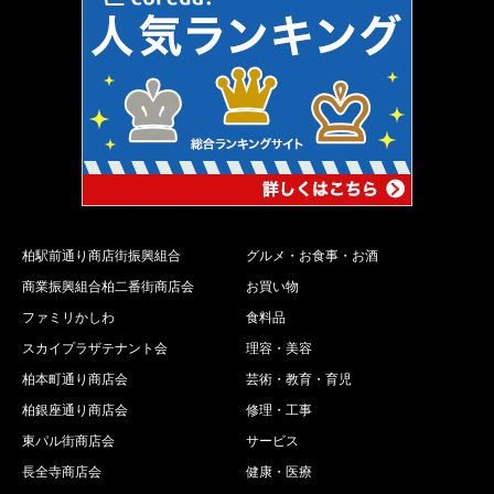
柏駅前通り商店街振興組合
グルメ・お食事・お酒
商業振興組合柏二番街商店会
お買い物
ファミリかしわ
食料品
スカイプラザテナント会
理容・美容
柏本町通り商店会
芸術・教育・育児
柏銀座通り商店会
修理・工事
東パル街商店会
サービス
長全寺商店会
健康・医療