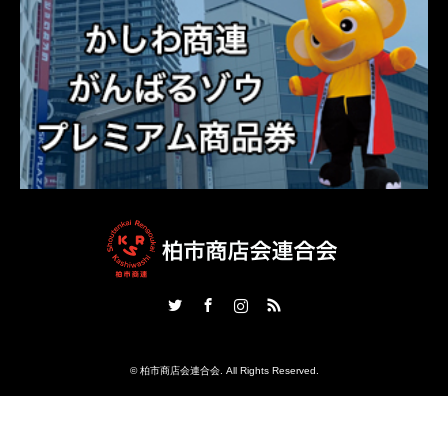
Twitter
Facebook
Instagram
RSS
©
柏市商店会連合会
. All Rights Reserved.