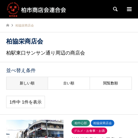
検索
柏協栄商店会
柏協栄商店会
柏駅東口サンサン通り周辺の商店会
並べ替え条件
新しい順
古い順
閲覧数順
1件中 1件を表示
柏中心部
柏協栄商店会
グルメ・お食事・お酒