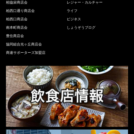
柏協栄商店会
レジャー・カルチャー
柏西口通り商店会
ライフ
柏西口商店会
ビジネス
南本町商店会
しょうぞうブログ
豊住商店会
協同組合光ヶ丘商店会
商連サポーターズ加盟店