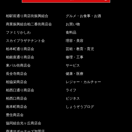
柏駅前通り商店街振興組合
グルメ・お食事・お酒
商業振興組合柏二番街商店会
お買い物
ファミリかしわ
食料品
スカイプラザテナント会
理容・美容
柏本町通り商店会
芸術・教育・育児
柏銀座通り商店会
修理・工事
東パル街商店会
サービス
長全寺商店会
健康・医療
柏協栄商店会
レジャー・カルチャー
柏西口通り商店会
ライフ
柏西口商店会
ビジネス
南本町商店会
しょうぞうブログ
豊住商店会
協同組合光ヶ丘商店会
商連サポーターズ加盟店