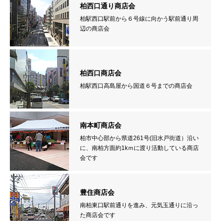
柏西口通り商店会
柏駅西口駅前から６号線に向かう駅前通り周
辺の商店会
柏西口商店会
柏駅西口高島屋から国道６号までの商店会
南本町商店会
柏市中心部から県道261号(旧水戸街道）沿い
に、南柏方面約1kｍに渡り活動している商店
会です
豊住商店会
南柏東口駅前通りを進み、元気玉通りに沿っ
た商店会です