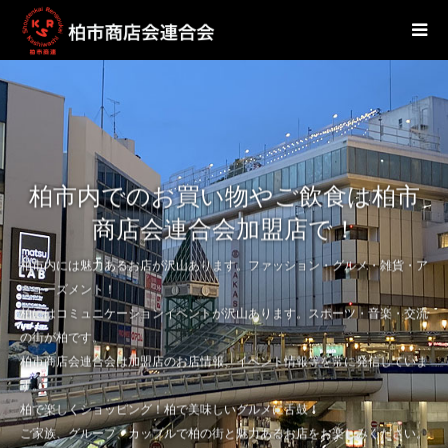
柏市内でのお買い物やご飲食は柏市
商店会連合会加盟店で！
柏市内には魅力あるお店が沢山あります。ファッション・グルメ・雑貨・ア
ミューズメント！
柏にはコミュニケーションイベントが沢山あります。スポーツ・音楽・交流
の街が柏です。
柏市商店会連合会は加盟店のお店情報、イベント情報等を常に発信していま
す。
柏で楽しくショッピング！柏で美味しいグルメに舌鼓！
ご家族、グループ、カップルで柏の街と魅力あるお店をお楽しみください。