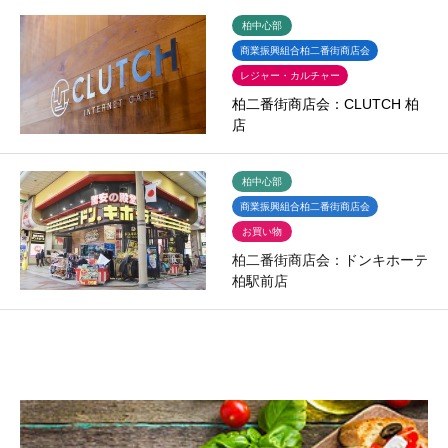
柏中心部
商業振興組合柏二番街商店会
レジャー・カルチャー
柏二番街商店会：CLUTCH 柏
店
柏中心部
商業振興組合柏二番街商店会
お買い物
柏二番街商店会：ドンキホーテ
柏駅前店
82件中 1〜20件を表示

