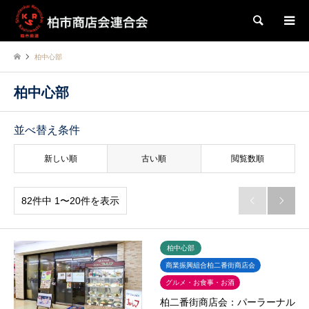
検索
柏中心部
柏中心部
並べ替え条件
新しい順
古い順
閲覧数順
82件中 1〜20件を表示


柏中心部
商業振興組合柏二番街商店会
グルメ・お食事・お酒
柏二番街商店会：パーラーナル