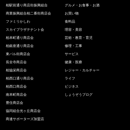
柏駅前通り商店街振興組合
グルメ・お食事・お酒
商業振興組合柏二番街商店会
お買い物
ファミリかしわ
食料品
スカイプラザテナント会
理容・美容
柏本町通り商店会
芸術・教育・育児
柏銀座通り商店会
修理・工事
東パル街商店会
サービス
長全寺商店会
健康・医療
柏協栄商店会
レジャー・カルチャー
柏西口通り商店会
ライフ
柏西口商店会
ビジネス
南本町商店会
しょうぞうブログ
豊住商店会
協同組合光ヶ丘商店会
商連サポーターズ加盟店