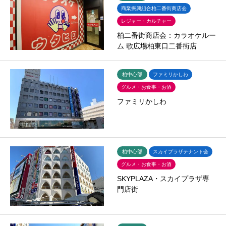
商業振興組合柏二番街商店会
レジャー・カルチャー
柏二番街商店会：カラオケルー
ム 歌広場柏東口二番街店
柏中心部
ファミリかしわ
グルメ・お食事・お酒
ファミリかしわ
柏中心部
スカイプラザテナント会
グルメ・お食事・お酒
SKYPLAZA・スカイプラザ専
門店街