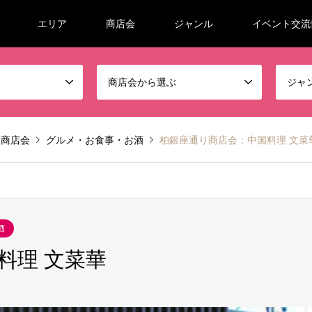
エリア
商店会
ジャンル
イベント交流
商店会から選ぶ
ジャ
り商店会
グルメ・お食事・お酒
柏銀座通り商店会：中国料理 文菜
酒
料理 文菜華