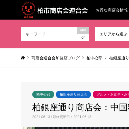
お得な商店会情報
and
エリアから選ぶ
or
商店会連合会加盟店ブログ
柏中心部
柏銀座通
柏中心部
柏銀座通り商店会
グルメ・お食事・お
柏銀座通り商店会：中国
2021.06.13 / 最終更新日：2021.06.13