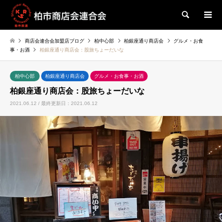
検索
商店会連合会加盟店ブログ
柏中心部
柏銀座通り商店会
グルメ・お食
事・お酒
柏銀座通り商店会：股旅ちょーだいな
柏中心部
柏銀座通り商店会
グルメ・お食事・お酒
柏銀座通り商店会：股旅ちょーだいな
2021.06.12 / 最終更新日：2021.06.12