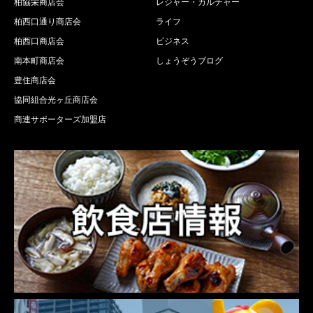
柏協栄商店会
レジャー・カルチャー
柏西口通り商店会
ライフ
柏西口商店会
ビジネス
南本町商店会
しょうぞうブログ
豊住商店会
協同組合光ヶ丘商店会
商連サポーターズ加盟店