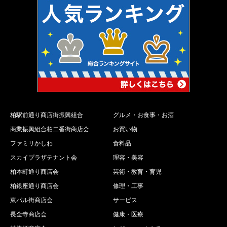
柏駅前通り商店街振興組合
グルメ・お食事・お酒
商業振興組合柏二番街商店会
お買い物
ファミリかしわ
食料品
スカイプラザテナント会
理容・美容
柏本町通り商店会
芸術・教育・育児
柏銀座通り商店会
修理・工事
東パル街商店会
サービス
長全寺商店会
健康・医療