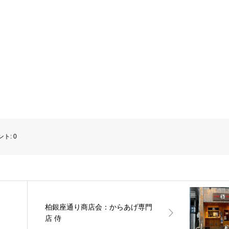
ント:
0
柏銀座通り商店会：からあげ専門
店 侍