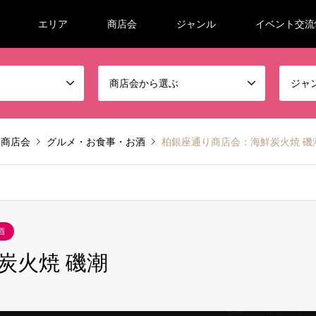
エリア
商店会
ジャンル
イベント交流
商店会から選ぶ
ジャ
り商店会
グルメ・お食事・お酒
柏銀座通り商店会：海鮮炭火焼 磯
酒
炭火焼 磯潮