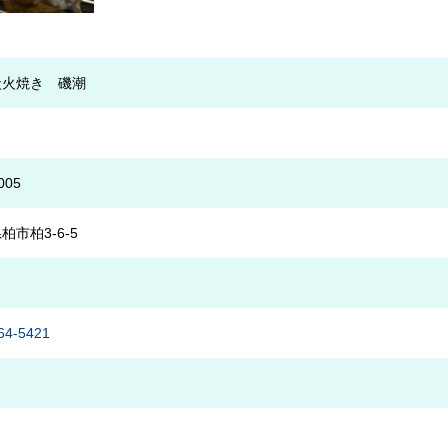
炭火焼き 磯潮
005
柏市柏3-6-5
64-5421