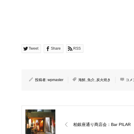
Tweet
Share
RSS
投稿者:
wpmaster
海鮮
,
魚介
,
炭火焼き
コメ
柏銀座通り商店会：Bar PILAR