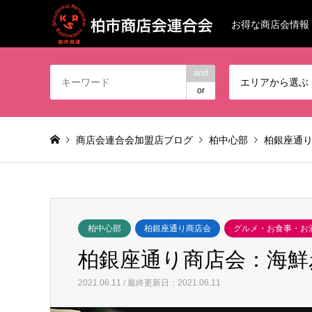
お得な商店会情報
and
エリアから選ぶ
or
商店会連合会加盟店ブログ
柏中心部
柏銀座通
柏中心部
柏銀座通り商店会
グルメ・お食事・お
柏銀座通り商店会：海鮮
2021.06.11 / 最終更新日：2021.06.11