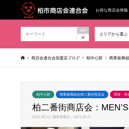
お得な商店会情報
and
エリアから選ぶ
or
商店会連合会加盟店ブログ
柏中心部
商業振興
柏中心部
商業振興組合柏二番街商店会
理容・美
柏二番街商店会：MEN’S
2021.06.11 / 最終更新日：2021.06.11