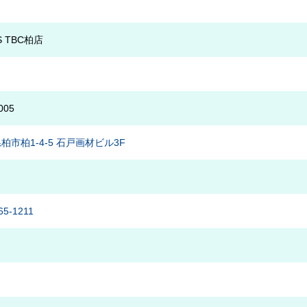
S TBC柏店
005
柏市柏1-4-5 石戸画材ビル3F
65-1211