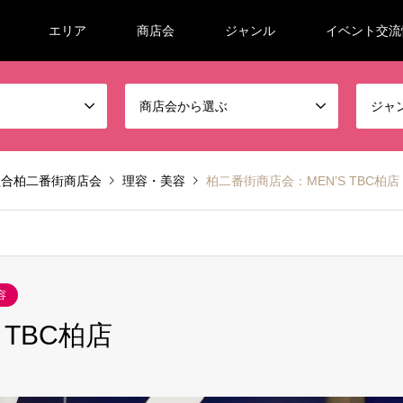
エリア
商店会
ジャンル
イベント交流
商店会から選ぶ
ジャ
組合柏二番街商店会
理容・美容
柏二番街商店会：MEN’S TBC柏店
容
 TBC柏店