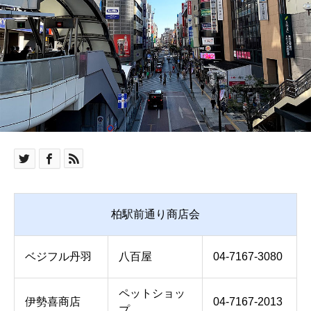
柏駅前通り商店会
ベジフル丹羽
八百屋
04-7167-3080
ペットショッ
伊勢喜商店
04-7167-2013
プ