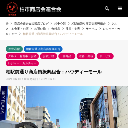
検索
商店会連合会加盟店ブログ
柏中心部
柏駅前通り商店街振興組合
グル
メ・お食事・お酒
お買い物
食料品
理容・美容
サービス
レジャー・カ
ルチャー
柏駅前通り商店街振興組合：ハウディーモール
柏中心部
柏駅前通り商店街振興組合
グルメ・お食事・お酒
お買い物
食料品
理容・美容
サービス
レジャー・カルチャー
柏駅前通り商店街振興組合：ハウディーモール
2021.06.10 / 最終更新日：2021.06.10