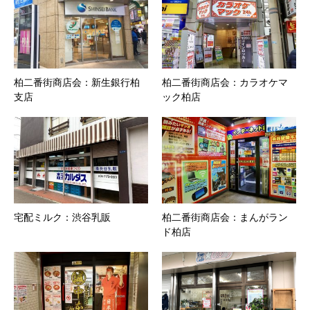
柏二番街商店会：新生銀行柏
柏二番街商店会：カラオケマ
支店
ック柏店
宅配ミルク：渋谷乳販
柏二番街商店会：まんがラン
ド柏店