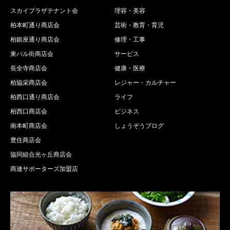
スカイプラザテナント会
理容・美容
柏本町通り商店会
芸術・教育・育児
柏銀座通り商店会
修理・工事
東パル街商店会
サービス
長全寺商店会
健康・医療
柏協栄商店会
レジャー・カルチャー
柏西口通り商店会
ライフ
柏西口商店会
ビジネス
南本町商店会
しょうぞうブログ
豊住商店会
協同組合光ヶ丘商店会
商連サポーターズ加盟店