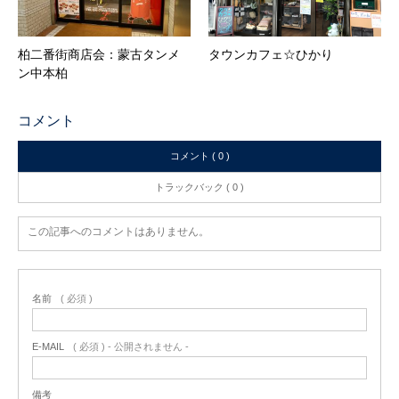
柏二番街商店会：蒙古タンメ
タウンカフェ☆ひかり
ン中本柏
コメント
コメント ( 0 )
トラックバック ( 0 )
この記事へのコメントはありません。
名前
( 必須 )
E-MAIL
( 必須 ) - 公開されません -
備考