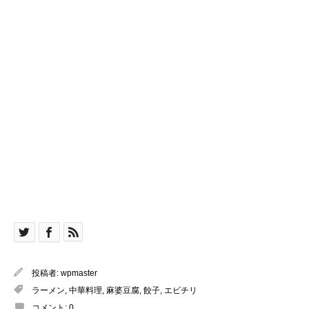
投稿者:
wpmaster
ラーメン
,
中華料理
,
麻婆豆腐
,
餃子
,
エビチリ
コメント:
0