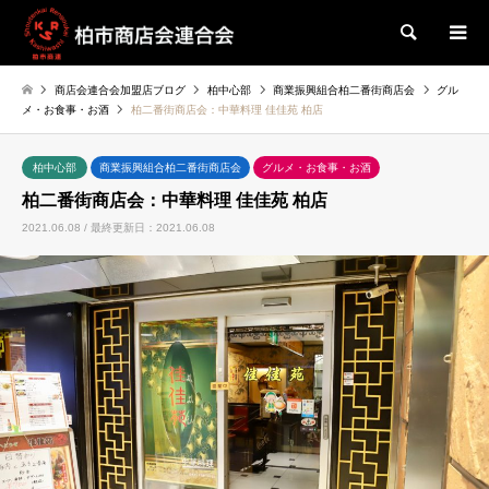
検索
商店会連合会加盟店ブログ
柏中心部
商業振興組合柏二番街商店会
グル
メ・お食事・お酒
柏二番街商店会：中華料理 佳佳苑 柏店
柏中心部
商業振興組合柏二番街商店会
グルメ・お食事・お酒
柏二番街商店会：中華料理 佳佳苑 柏店
2021.06.08 / 最終更新日：2021.06.08