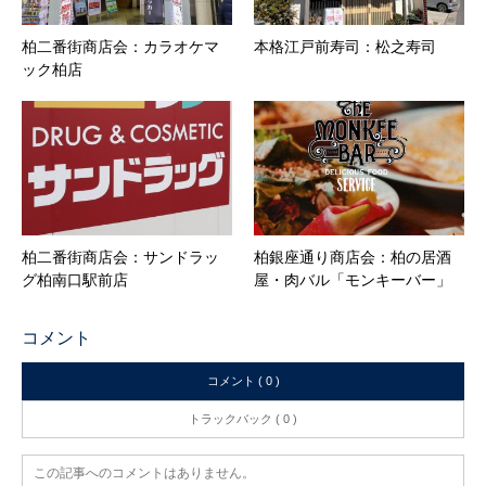
柏二番街商店会：カラオケマ
本格江戸前寿司：松之寿司
ック柏店
柏二番街商店会：サンドラッ
柏銀座通り商店会：柏の居酒
グ柏南口駅前店
屋・肉バル「モンキーバー」
コメント
コメント ( 0 )
トラックバック ( 0 )
この記事へのコメントはありません。