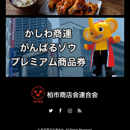
Twitter
Facebook
Instagram
RSS
©
柏市商店会連合会
. All Rights Reserved.