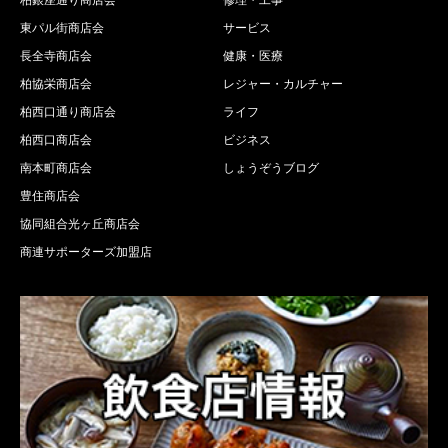
東パル街商店会
サービス
長全寺商店会
健康・医療
柏協栄商店会
レジャー・カルチャー
柏西口通り商店会
ライフ
柏西口商店会
ビジネス
南本町商店会
しょうぞうブログ
豊住商店会
協同組合光ヶ丘商店会
商連サポーターズ加盟店