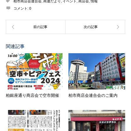
柏市商店会連合会
,
商連だより
,
イベント
,
商店会
,
情報
コメント:
0
関連記事
柏銀座通り商店会で空市開催
柏市商店会連合会のご案内