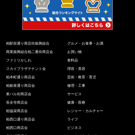
柏駅前通り商店街振興組合
グルメ・お食事・お酒
商業振興組合柏二番街商店会
お買い物
ファミリかしわ
食料品
スカイプラザテナント会
理容・美容
柏本町通り商店会
芸術・教育・育児
柏銀座通り商店会
修理・工事
東パル街商店会
サービス
長全寺商店会
健康・医療
柏協栄商店会
レジャー・カルチャー
柏西口通り商店会
ライフ
柏西口商店会
ビジネス