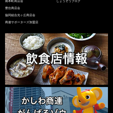
南本町商店会
しょうぞうブログ
豊住商店会
協同組合光ヶ丘商店会
商連サポーターズ加盟店