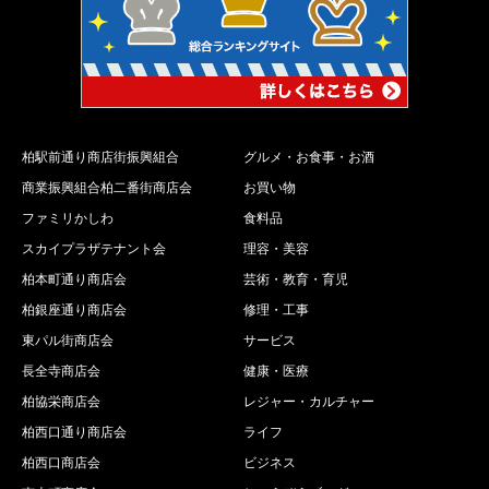
柏駅前通り商店街振興組合
グルメ・お食事・お酒
商業振興組合柏二番街商店会
お買い物
ファミリかしわ
食料品
スカイプラザテナント会
理容・美容
柏本町通り商店会
芸術・教育・育児
柏銀座通り商店会
修理・工事
東パル街商店会
サービス
長全寺商店会
健康・医療
柏協栄商店会
レジャー・カルチャー
柏西口通り商店会
ライフ
柏西口商店会
ビジネス