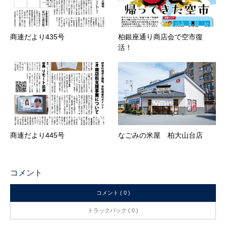
商連だより435号
柏銀座通り商店会で空市復
活！
商連だより445号
なごみの米屋 柏大山台店
コメント
コメント ( 0 )
トラックバック ( 0 )