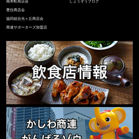
南本町商店会
しょうぞうブログ
豊住商店会
協同組合光ヶ丘商店会
商連サポーターズ加盟店