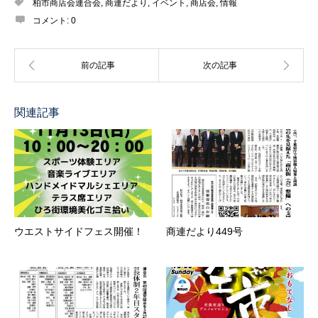
柏市商店会連合会
,
商連だより
,
イベント
,
商店会
,
情報
コメント:
0
関連記事
ウエストサイドフェス開催！
商連だより449号