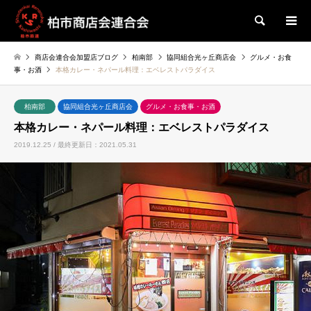
検索
商店会連合会加盟店ブログ
柏南部
協同組合光ヶ丘商店会
グルメ・お食
事・お酒
本格カレー・ネパール料理：エベレストパラダイス
柏南部
協同組合光ヶ丘商店会
グルメ・お食事・お酒
本格カレー・ネパール料理：エベレストパラダイス
2019.12.25 / 最終更新日：2021.05.31