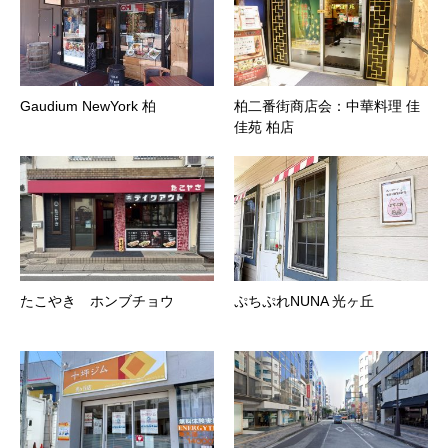
Gaudium NewYork 柏
柏二番街商店会：中華料理 佳
佳苑 柏店
たこやき ホンブチョウ
ぷちぷれNUNA 光ヶ丘