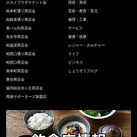
スカイプラザテナント会
理容・美容
柏本町通り商店会
芸術・教育・育児
柏銀座通り商店会
修理・工事
東パル街商店会
サービス
長全寺商店会
健康・医療
柏協栄商店会
レジャー・カルチャー
柏西口通り商店会
ライフ
柏西口商店会
ビジネス
南本町商店会
しょうぞうブログ
豊住商店会
協同組合光ヶ丘商店会
商連サポーターズ加盟店