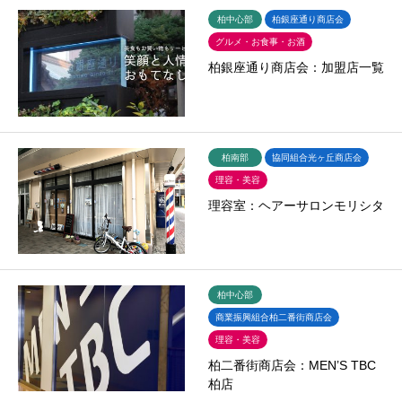
柏中心部
柏銀座通り商店会
グルメ・お食事・お酒
柏銀座通り商店会：加盟店一覧
柏南部
協同組合光ヶ丘商店会
理容・美容
理容室：ヘアーサロンモリシタ
柏中心部
商業振興組合柏二番街商店会
理容・美容
柏二番街商店会：MEN’S TBC
柏店