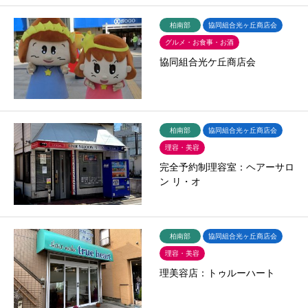
柏南部
協同組合光ヶ丘商店会
グルメ・お食事・お酒
協同組合光ケ丘商店会
柏南部
協同組合光ヶ丘商店会
理容・美容
完全予約制理容室：ヘアーサロ
ン リ・オ
柏南部
協同組合光ヶ丘商店会
理容・美容
理美容店：トゥルーハート