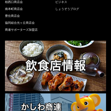
柏西口商店会
ビジネス
南本町商店会
しょうぞうブログ
豊住商店会
協同組合光ヶ丘商店会
商連サポーターズ加盟店