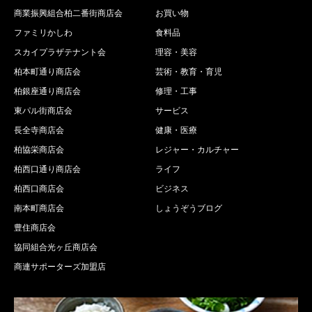
商業振興組合柏二番街商店会
お買い物
ファミリかしわ
食料品
スカイプラザテナント会
理容・美容
柏本町通り商店会
芸術・教育・育児
柏銀座通り商店会
修理・工事
東パル街商店会
サービス
長全寺商店会
健康・医療
柏協栄商店会
レジャー・カルチャー
柏西口通り商店会
ライフ
柏西口商店会
ビジネス
南本町商店会
しょうぞうブログ
豊住商店会
協同組合光ヶ丘商店会
商連サポーターズ加盟店