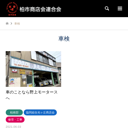
検索
車検
車検
車のことなら野上モータース
へ
柏南部
協同組合光ヶ丘商店会
修理・工事
2021.06.03