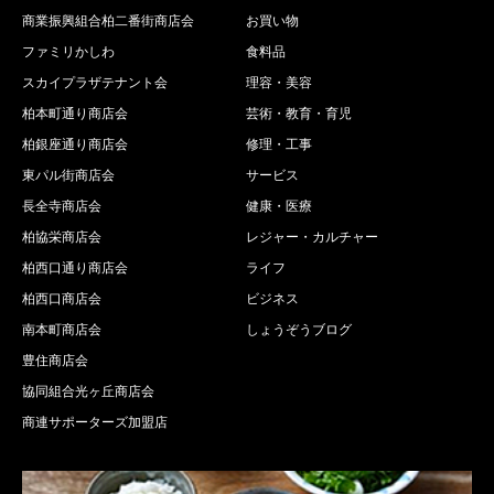
商業振興組合柏二番街商店会
お買い物
ファミリかしわ
食料品
スカイプラザテナント会
理容・美容
柏本町通り商店会
芸術・教育・育児
柏銀座通り商店会
修理・工事
東パル街商店会
サービス
長全寺商店会
健康・医療
柏協栄商店会
レジャー・カルチャー
柏西口通り商店会
ライフ
柏西口商店会
ビジネス
南本町商店会
しょうぞうブログ
豊住商店会
協同組合光ヶ丘商店会
商連サポーターズ加盟店