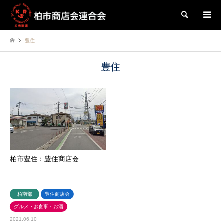
検索
豊住
豊住
柏市豊住：豊住商店会
柏南部
豊住商店会
グルメ・お食事・お酒
2021.06.10