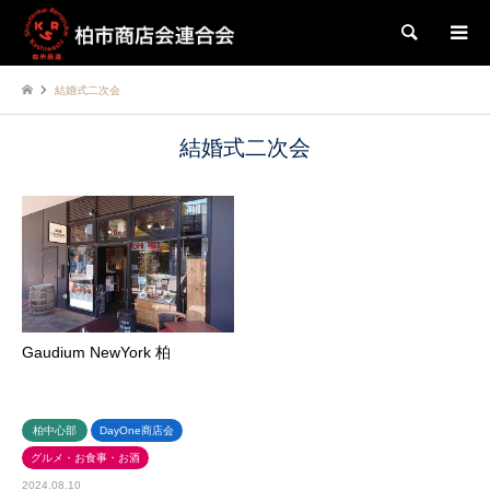
検索
結婚式二次会
結婚式二次会
Gaudium NewYork 柏
柏中心部
DayOne商店会
グルメ・お食事・お酒
2024.08.10