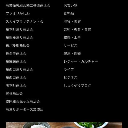
商業振興組合柏二番街商店会
お買い物
ファミリかしわ
食料品
スカイプラザテナント会
理容・美容
柏本町通り商店会
芸術・教育・育児
柏銀座通り商店会
修理・工事
東パル街商店会
サービス
長全寺商店会
健康・医療
柏協栄商店会
レジャー・カルチャー
柏西口通り商店会
ライフ
柏西口商店会
ビジネス
南本町商店会
しょうぞうブログ
豊住商店会
協同組合光ヶ丘商店会
商連サポーターズ加盟店