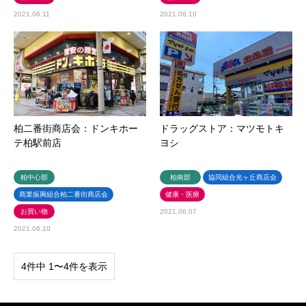
2021.06.11
2021.06.10
柏二番街商店会：ドンキホー
ドラッグストア：マツモトキ
テ柏駅前店
ヨシ
柏中心部
柏南部
協同組合光ヶ丘商店会
商業振興組合柏二番街商店会
健康・医療
お買い物
2021.06.07
2021.06.10
4件中 1〜4件を表示