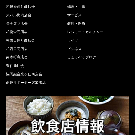
柏銀座通り商店会
修理・工事
東パル街商店会
サービス
長全寺商店会
健康・医療
柏協栄商店会
レジャー・カルチャー
柏西口通り商店会
ライフ
柏西口商店会
ビジネス
南本町商店会
しょうぞうブログ
豊住商店会
協同組合光ヶ丘商店会
商連サポーターズ加盟店