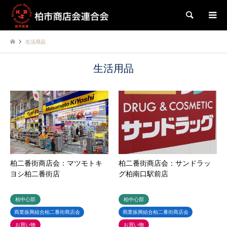
検索
生活用品
生活用品
柏二番街商店会：マツモトキ
柏二番街商店会：サンドラッ
ヨシ柏二番街店
グ柏南口駅前店
柏中心部
柏中心部
商業振興組合柏二番街商店会
商業振興組合柏二番街商店会
お買い物
お買い物