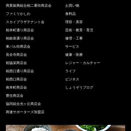
商業振興組合柏二番街商店会
お買い物
ファミリかしわ
食料品
スカイプラザテナント会
理容・美容
柏本町通り商店会
芸術・教育・育児
柏銀座通り商店会
修理・工事
東パル街商店会
サービス
長全寺商店会
健康・医療
柏協栄商店会
レジャー・カルチャー
柏西口通り商店会
ライフ
柏西口商店会
ビジネス
南本町商店会
しょうぞうブログ
豊住商店会
協同組合光ヶ丘商店会
商連サポーターズ加盟店