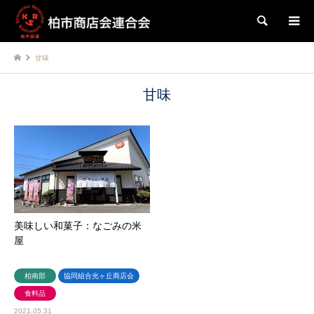
検索
甘味
甘味
美味しい和菓子：なごみの米
屋
柏南部
協同組合光ヶ丘商店会
食料品
2021.05.31