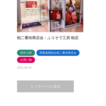
柏二番街商店会：ふりそで工房 柏店
柏中心部
商業振興組合柏二番街商店会
お買い物
2021.06.10
トップページに戻る