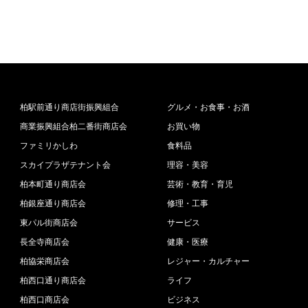
柏駅前通り商店街振興組合
グルメ・お食事・お酒
商業振興組合柏二番街商店会
お買い物
ファミリかしわ
食料品
スカイプラザテナント会
理容・美容
柏本町通り商店会
芸術・教育・育児
柏銀座通り商店会
修理・工事
東パル街商店会
サービス
長全寺商店会
健康・医療
柏協栄商店会
レジャー・カルチャー
柏西口通り商店会
ライフ
柏西口商店会
ビジネス