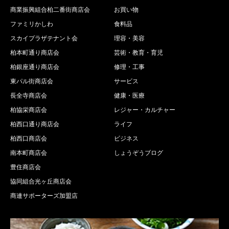
商業振興組合柏二番街商店会
お買い物
ファミリかしわ
食料品
スカイプラザテナント会
理容・美容
柏本町通り商店会
芸術・教育・育児
柏銀座通り商店会
修理・工事
東パル街商店会
サービス
長全寺商店会
健康・医療
柏協栄商店会
レジャー・カルチャー
柏西口通り商店会
ライフ
柏西口商店会
ビジネス
南本町商店会
しょうぞうブログ
豊住商店会
協同組合光ヶ丘商店会
商連サポーターズ加盟店