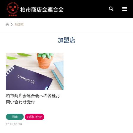
検索
加盟店
加盟店
柏市商店会連合会への各種お
問い合わせ受付
商連
お問い合せ
2021.06.20