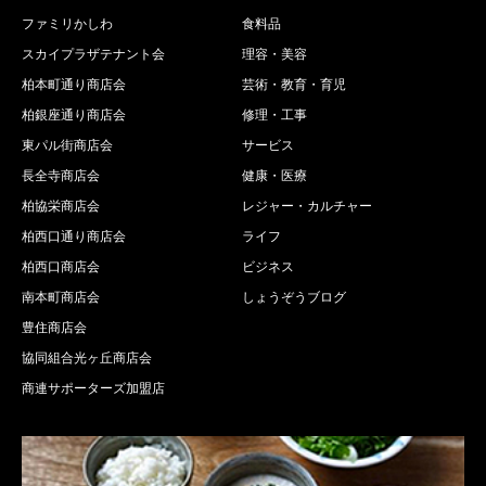
ファミリかしわ
食料品
スカイプラザテナント会
理容・美容
柏本町通り商店会
芸術・教育・育児
柏銀座通り商店会
修理・工事
東パル街商店会
サービス
長全寺商店会
健康・医療
柏協栄商店会
レジャー・カルチャー
柏西口通り商店会
ライフ
柏西口商店会
ビジネス
南本町商店会
しょうぞうブログ
豊住商店会
協同組合光ヶ丘商店会
商連サポーターズ加盟店