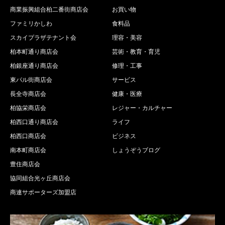
商業振興組合柏二番街商店会
お買い物
ファミリかしわ
食料品
スカイプラザテナント会
理容・美容
柏本町通り商店会
芸術・教育・育児
柏銀座通り商店会
修理・工事
東パル街商店会
サービス
長全寺商店会
健康・医療
柏協栄商店会
レジャー・カルチャー
柏西口通り商店会
ライフ
柏西口商店会
ビジネス
南本町商店会
しょうぞうブログ
豊住商店会
協同組合光ヶ丘商店会
商連サポーターズ加盟店