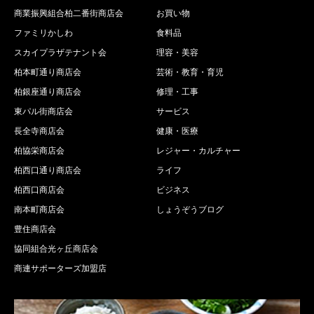
商業振興組合柏二番街商店会
お買い物
ファミリかしわ
食料品
スカイプラザテナント会
理容・美容
柏本町通り商店会
芸術・教育・育児
柏銀座通り商店会
修理・工事
東パル街商店会
サービス
長全寺商店会
健康・医療
柏協栄商店会
レジャー・カルチャー
柏西口通り商店会
ライフ
柏西口商店会
ビジネス
南本町商店会
しょうぞうブログ
豊住商店会
協同組合光ヶ丘商店会
商連サポーターズ加盟店