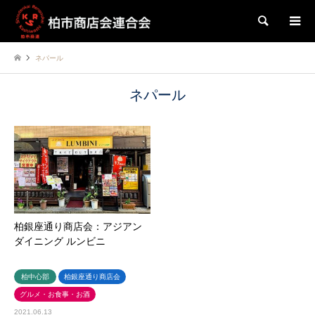
検索
ネパール
ネパール
柏銀座通り商店会：アジアン
ダイニング ルンビニ
柏中心部
柏銀座通り商店会
グルメ・お食事・お酒
2021.06.13