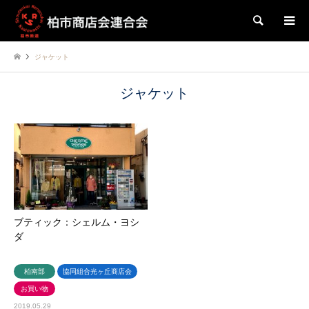
検索
ジャケット
ジャケット
ブティック：シェルム・ヨシ
ダ
柏南部
協同組合光ヶ丘商店会
お買い物
2019.05.29