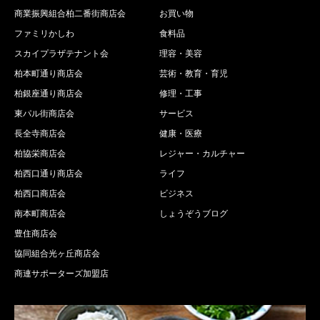
商業振興組合柏二番街商店会
お買い物
ファミリかしわ
食料品
スカイプラザテナント会
理容・美容
柏本町通り商店会
芸術・教育・育児
柏銀座通り商店会
修理・工事
東パル街商店会
サービス
長全寺商店会
健康・医療
柏協栄商店会
レジャー・カルチャー
柏西口通り商店会
ライフ
柏西口商店会
ビジネス
南本町商店会
しょうぞうブログ
豊住商店会
協同組合光ヶ丘商店会
商連サポーターズ加盟店