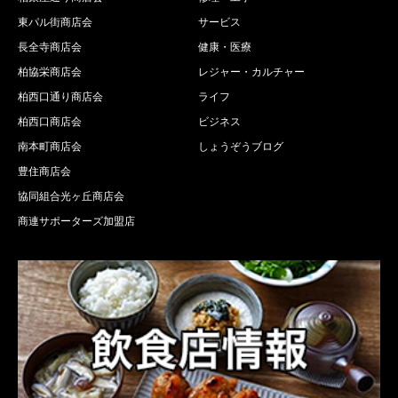
東パル街商店会
サービス
長全寺商店会
健康・医療
柏協栄商店会
レジャー・カルチャー
柏西口通り商店会
ライフ
柏西口商店会
ビジネス
南本町商店会
しょうぞうブログ
豊住商店会
協同組合光ヶ丘商店会
商連サポーターズ加盟店