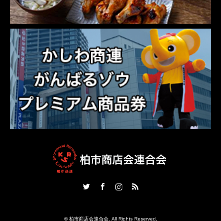
Twitter
Facebook
Instagram
RSS
©
柏市商店会連合会
. All Rights Reserved.