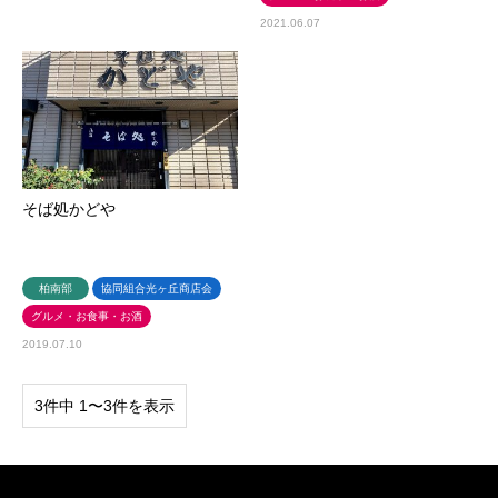
2021.06.07
そば処かどや
柏南部
協同組合光ヶ丘商店会
グルメ・お食事・お酒
2019.07.10
3件中 1〜3件を表示