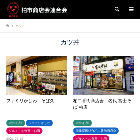
検索
カツ丼
カツ丼
ファミリかしわ：そば久
柏二番街商店会：名代 富士そ
ば 柏店
柏中心部
ファミリかしわ
柏中心部
グルメ・お食事・お酒
商業振興組合柏二番街商店会
2021.06.15
グルメ・お食事・お酒