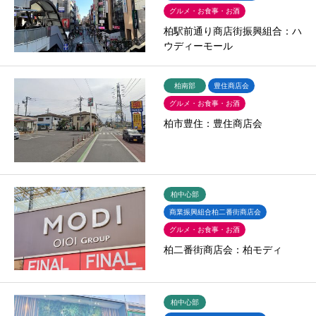
グルメ・お食事・お酒
柏駅前通り商店街振興組合：ハ
ウディーモール
柏南部
豊住商店会
グルメ・お食事・お酒
柏市豊住：豊住商店会
柏中心部
商業振興組合柏二番街商店会
グルメ・お食事・お酒
柏二番街商店会：柏モディ
柏中心部