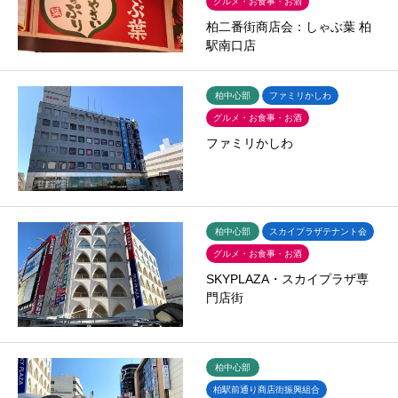
グルメ・お食事・お酒
柏二番街商店会：しゃぶ葉 柏
駅南口店
柏中心部
ファミリかしわ
グルメ・お食事・お酒
ファミリかしわ
柏中心部
スカイプラザテナント会
グルメ・お食事・お酒
SKYPLAZA・スカイプラザ専
門店街
柏中心部
柏駅前通り商店街振興組合