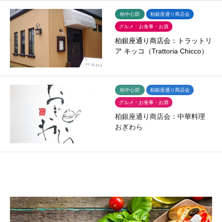
柏中心部
柏銀座通り商店会
グルメ・お食事・お酒
柏銀座通り商店会：トラットリ
ア キッコ（Trattoria Chicco）
柏中心部
柏銀座通り商店会
グルメ・お食事・お酒
柏銀座通り商店会：中華料理
おぎわら
78件中 21〜40件を表示

