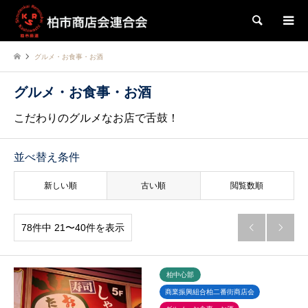
検索
グルメ・お食事・お酒
グルメ・お食事・お酒
こだわりのグルメなお店で舌鼓！
並べ替え条件
新しい順
古い順
閲覧数順
78件中 21〜40件を表示


柏中心部
商業振興組合柏二番街商店会