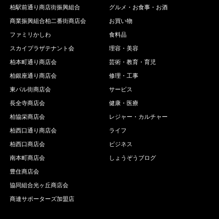
柏駅前通り商店街振興組合
グルメ・お食事・お酒
商業振興組合柏二番街商店会
お買い物
ファミリかしわ
食料品
スカイプラザテナント会
理容・美容
柏本町通り商店会
芸術・教育・育児
柏銀座通り商店会
修理・工事
東パル街商店会
サービス
長全寺商店会
健康・医療
柏協栄商店会
レジャー・カルチャー
柏西口通り商店会
ライフ
柏西口商店会
ビジネス
南本町商店会
しょうぞうブログ
豊住商店会
協同組合光ヶ丘商店会
商連サポーターズ加盟店