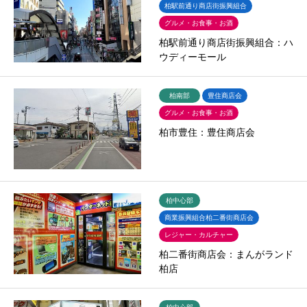
柏駅前通り商店街振興組合
グルメ・お食事・お酒
柏駅前通り商店街振興組合：ハ
ウディーモール
柏南部
豊住商店会
グルメ・お食事・お酒
柏市豊住：豊住商店会
柏中心部
商業振興組合柏二番街商店会
レジャー・カルチャー
柏二番街商店会：まんがランド
柏店