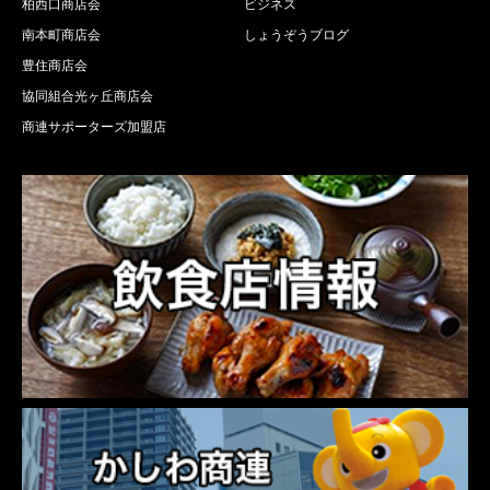
柏西口商店会
ビジネス
南本町商店会
しょうぞうブログ
豊住商店会
協同組合光ヶ丘商店会
商連サポーターズ加盟店