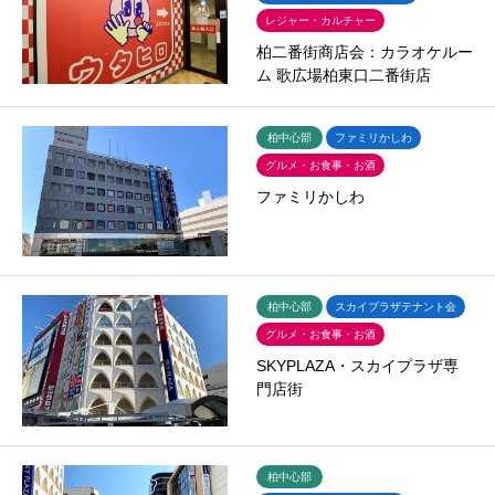
レジャー・カルチャー
柏二番街商店会：カラオケルー
ム 歌広場柏東口二番街店
柏中心部
ファミリかしわ
グルメ・お食事・お酒
ファミリかしわ
柏中心部
スカイプラザテナント会
グルメ・お食事・お酒
SKYPLAZA・スカイプラザ専
門店街
柏中心部