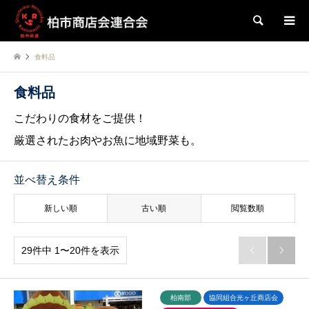
検索
食料品
食料品
こだわりの食材をご提供！
厳選されたお肉やお魚に地域野菜も。
並べ替え条件
新しい順
古い順
閲覧数順
29件中 1〜20件を表示


柏南部
協同組合光ヶ丘商店会