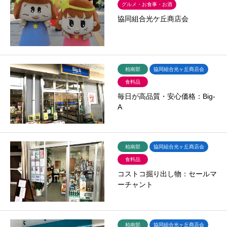
グルメ・お食事・お酒
協同組合光ケ丘商店会
柏南部
協同組合光ヶ丘商店会
食料品
毎日が高品質・安心価格：Big-
A
柏南部
協同組合光ヶ丘商店会
食料品
コストコ掘り出し物：セールマ
ーチャント
柏南部
協同組合光ヶ丘商店会