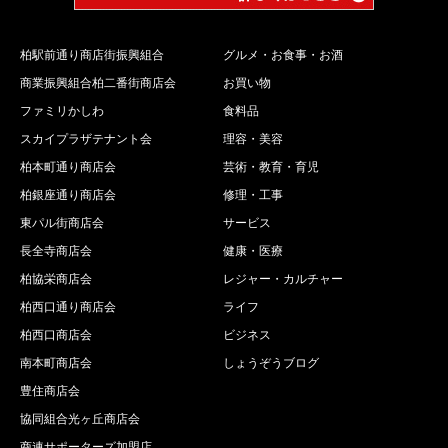
柏駅前通り商店街振興組合
グルメ・お食事・お酒
商業振興組合柏二番街商店会
お買い物
ファミリかしわ
食料品
スカイプラザテナント会
理容・美容
柏本町通り商店会
芸術・教育・育児
柏銀座通り商店会
修理・工事
東パル街商店会
サービス
長全寺商店会
健康・医療
柏協栄商店会
レジャー・カルチャー
柏西口通り商店会
ライフ
柏西口商店会
ビジネス
南本町商店会
しょうぞうブログ
豊住商店会
協同組合光ヶ丘商店会
商連サポーターズ加盟店