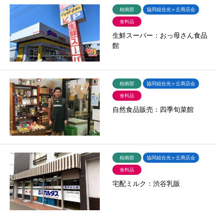
柏南部
協同組合光ヶ丘商店会
食料品
生鮮スーパー：おっ母さん食品
館
柏南部
協同組合光ヶ丘商店会
食料品
自然食品販売：四季旬菜館
柏南部
協同組合光ヶ丘商店会
食料品
宅配ミルク：渋谷乳販