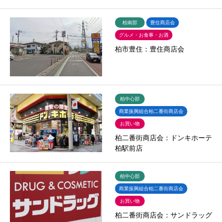
柏南部
豊住商店会
グルメ・お食事・お酒
柏市豊住：豊住商店会
柏中心部
商業振興組合柏二番街商店会
お買い物
柏二番街商店会：ドンキホーテ
柏駅前店
柏中心部
商業振興組合柏二番街商店会
お買い物
柏二番街商店会：サンドラッグ