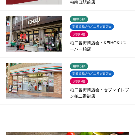
柏南口駅前店
柏中心部
商業振興組合柏二番街商店会
お買い物
柏二番街商店会：KEIHOKUス
ーパー柏店
柏中心部
商業振興組合柏二番街商店会
お買い物
柏二番街商店会：セブンイレブ
ン柏二番街店
29件中 1〜20件を表示

