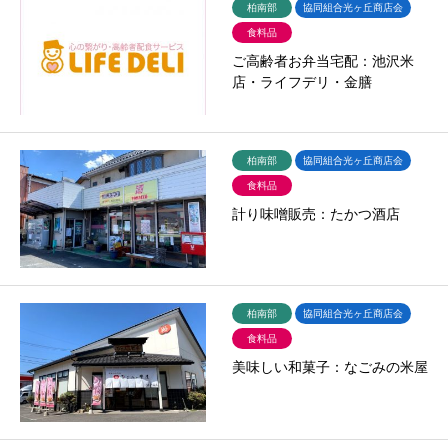
柏南部
協同組合光ヶ丘商店会
食料品
ご高齢者お弁当宅配：池沢米
店・ライフデリ・金膳
柏南部
協同組合光ヶ丘商店会
食料品
計り味噌販売：たかつ酒店
柏南部
協同組合光ヶ丘商店会
食料品
美味しい和菓子：なごみの米屋