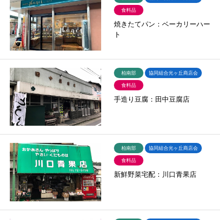
食料品
焼きたてパン：ベーカリーハー
ト
柏南部
協同組合光ヶ丘商店会
食料品
手造り豆腐：田中豆腐店
柏南部
協同組合光ヶ丘商店会
食料品
新鮮野菜宅配：川口青果店