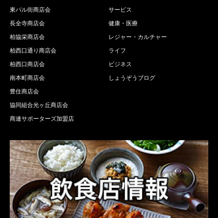
東パル街商店会
サービス
長全寺商店会
健康・医療
柏協栄商店会
レジャー・カルチャー
柏西口通り商店会
ライフ
柏西口商店会
ビジネス
南本町商店会
しょうぞうブログ
豊住商店会
協同組合光ヶ丘商店会
商連サポーターズ加盟店