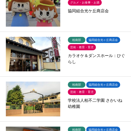
グルメ・お食事・お酒
協同組合光ケ丘商店会
柏南部
協同組合光ヶ丘商店会
芸術・教育・育児
カラオケ＆ダンスホール：ひぐ
らし
柏南部
協同組合光ヶ丘商店会
芸術・教育・育児
学校法人柏不二学園 さかいね
幼稚園
柏南部
協同組合光ヶ丘商店会