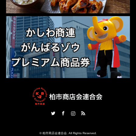
Twitter
Facebook
Instagram
RSS
©
柏市商店会連合会
. All Rights Reserved.