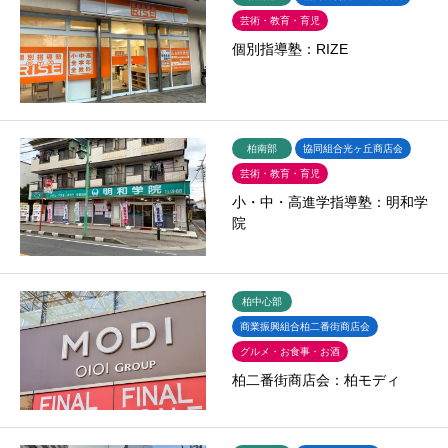
芸術・教育・育児
個別指導塾：RIZE
柏南部
協同組合光ヶ丘商店会
芸術・教育・育児
小・中・高進学指導塾：明和学
院
柏中心部
商業振興組合柏二番街商店会
グルメ・お食事・お酒
柏二番街商店会：柏モディ