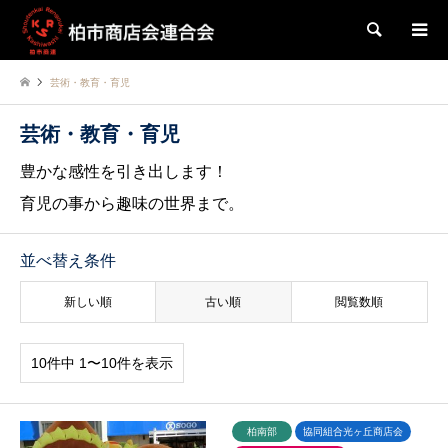
検索
芸術・教育・育児
芸術・教育・育児
豊かな感性を引き出します！
育児の事から趣味の世界まで。
並べ替え条件
新しい順
古い順
閲覧数順
10件中 1〜10件を表示
柏南部
協同組合光ヶ丘商店会