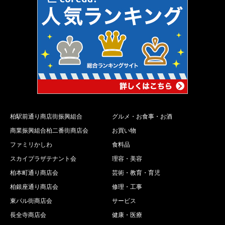
柏駅前通り商店街振興組合
グルメ・お食事・お酒
商業振興組合柏二番街商店会
お買い物
ファミリかしわ
食料品
スカイプラザテナント会
理容・美容
柏本町通り商店会
芸術・教育・育児
柏銀座通り商店会
修理・工事
東パル街商店会
サービス
長全寺商店会
健康・医療