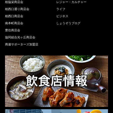
柏協栄商店会
レジャー・カルチャー
柏西口通り商店会
ライフ
柏西口商店会
ビジネス
南本町商店会
しょうぞうブログ
豊住商店会
協同組合光ヶ丘商店会
商連サポーターズ加盟店