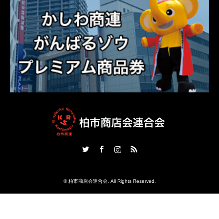
Twitter
Facebook
Instagram
RSS
©
柏市商店会連合会
. All Rights Reserved.